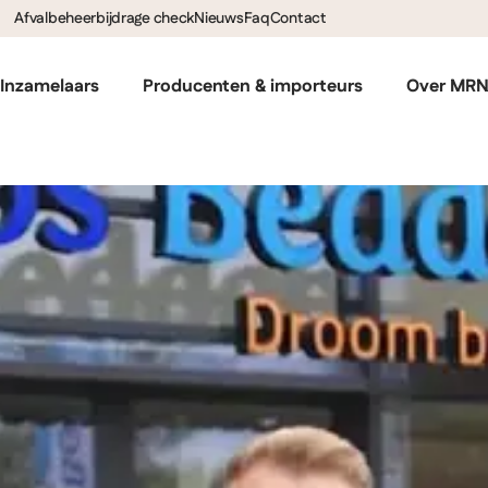
Afvalbeheerbijdrage check
Nieuws
Faq
Contact
Inzamelaars
Producenten & importeurs
Over MR