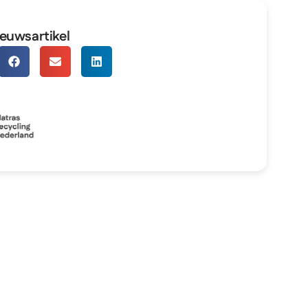
ieuwsartikel
r