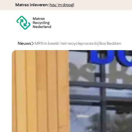
Matras inleveren:
hou 'm droog!
Nieuws
MRN in beeld: het recycleproces bij Bos Bedden