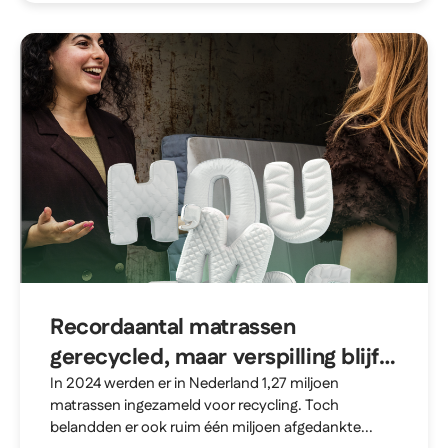
Recordaantal matrassen
gerecycled, maar verspilling blijft
groot probleem
In 2024 werden er in Nederland 1,27 miljoen
matrassen ingezameld voor recycling. Toch
belandden er ook ruim één miljoen afgedankte...