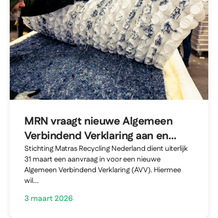
MRN vraagt nieuwe Algemeen
Verbindend Verklaring aan en
breidt verantwoordelijkheden uit
Stichting Matras Recycling Nederland dient uiterlijk
31 maart een aanvraag in voor een nieuwe
naar alle matrassen in Nederland
Algemeen Verbindend Verklaring (AVV). Hiermee
wil...
3 maart 2026