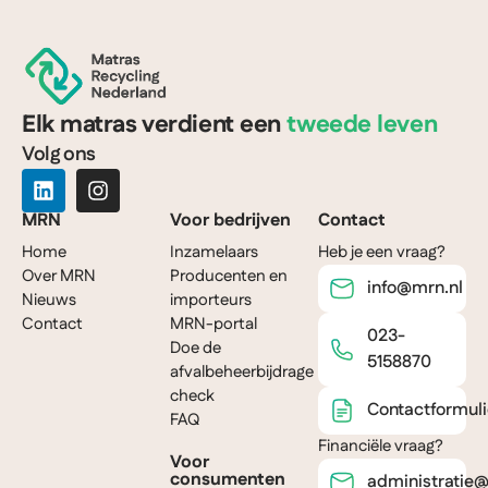
Elk matras verdient een
tweede leven
Volg ons
MRN
Voor bedrijven
Contact
Home
Inzamelaars
Heb je een vraag?
Over MRN
Producenten en
info@mrn.nl
Nieuws
importeurs
Contact
MRN-portal
023-
Doe de
5158870
afvalbeheerbijdrage
check
Contactformuli
FAQ
Financiële vraag?
Voor
consumenten
administratie